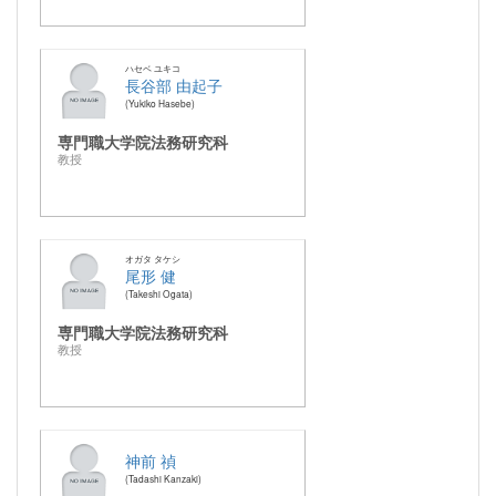
ハセベ ユキコ
長谷部 由起子
Yukiko Hasebe
専門職大学院法務研究科
教授
オガタ タケシ
尾形 健
Takeshi Ogata
専門職大学院法務研究科
教授
神前 禎
Tadashi Kanzaki