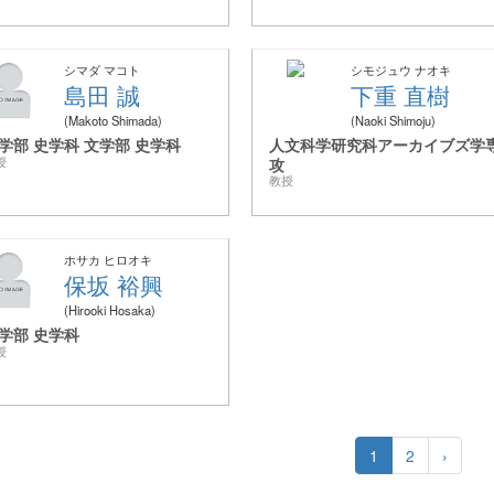
シマダ マコト
シモジュウ ナオキ
島田 誠
下重 直樹
Makoto Shimada
Naoki Shimoju
学部 史学科 文学部 史学科
人文科学研究科アーカイブズ学
授
攻
教授
ホサカ ヒロオキ
保坂 裕興
Hirooki Hosaka
学部 史学科
授
1
2
›