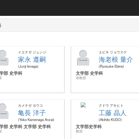
科
イエナガ ジュンジ
エビネ リョウスケ
家永 遵嗣
海老根 量介
Junji Ienaga
Ryosuke Ebine
学部 史学科
文学部 史学科
授
准教授
カメナガ ヨウコ
クドウ アキヒト
亀長 洋子
工藤 晶人
Yoko Kamenaga Anzai
Akihito KUDO
学部 史学科 文学部 史学科
文学部史学科
授
教授