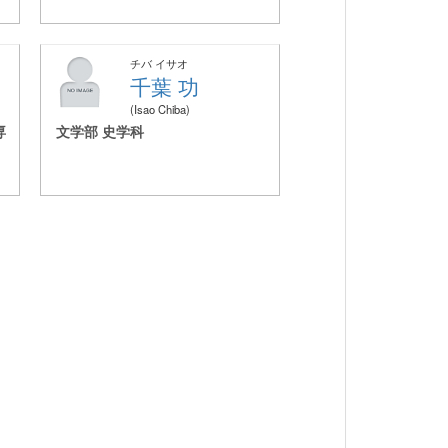
チバ イサオ
千葉 功
Isao Chiba
専
文学部 史学科