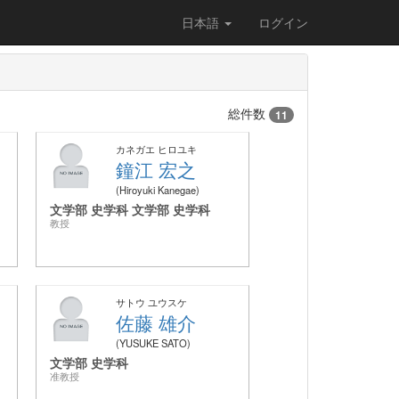
日本語
ログイン
総件数
11
カネガエ ヒロユキ
鐘江 宏之
Hiroyuki Kanegae
文学部 史学科 文学部 史学科
教授
サトウ ユウスケ
佐藤 雄介
YUSUKE SATO
文学部 史学科
准教授