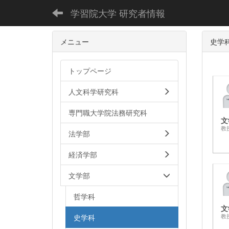
学習院大学 研究者情報
メニュー
史学
トップページ
人文科学研究科
専門職大学院法務研究科
文
教
法学部
経済学部
文学部
哲学科
文
史学科
教